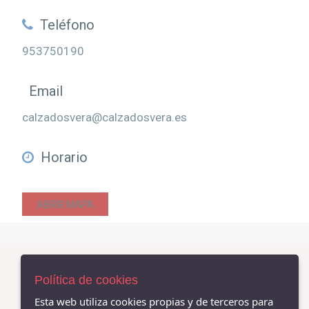
Teléfono
953750190
Email
calzadosvera@calzadosvera.es
Horario
ABRIR MAPA
Política de cookies
AVISO LEGAL
Esta web utiliza cookies propias y de terceros para